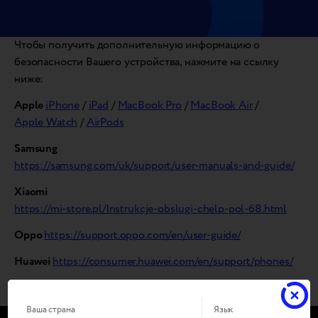
Чтобы получить дополнительную информацию о
безопасности Вашего устройства, нажмите на ссылку
ниже:
Apple
iPhone
/
iPad
/
MacBook Pro
/
MacBook Air
/
Apple Watch
/
AirPods
Samsung
https://samsung.com/uk/support/user-manuals-and-guide/
Xiaomi
https://mi-store.pl/Instrukcje-obslugi-chelp-pol-68.html
Oppo
https://support.oppo.com/en/user-guide/
Huawei
https://consumer.huawei.com/en/support/phones/
Vivo
https://vivo.com/en/support/system-update
Ваша страна
Язык