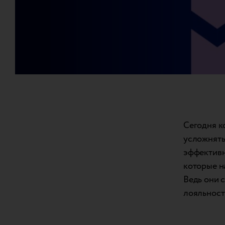
Сегодня к
усложнять
эффективн
которые н
Ведь они 
лояльност