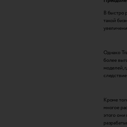
Преодолен
В быстро 
такой биз
увеличени
Однако Tr
более выг
моделей, 
следствие
Кроме того
многое ра
этого они 
разрабаты