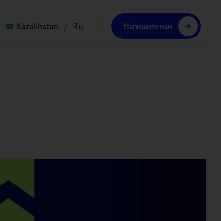
Kazakhstan
/
Ru
Напишите нам
у