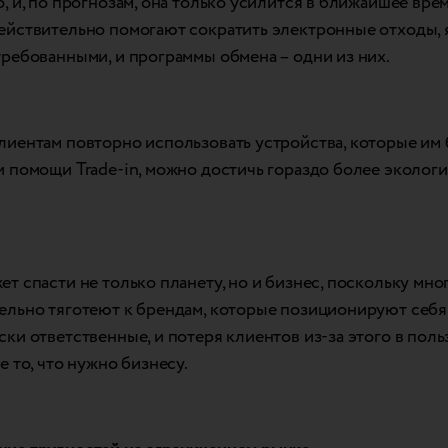
, и, по прогнозам, она только усилится в ближайшее врем
ействительно помогают сократить электронные отходы,
требованными, и программы обмена – одни из них.
лиентам повторно использовать устройства, которые им
и помощи Trade-in, можно достичь гораздо более эколог
ет спасти не только планету, но и бизнес, поскольку мн
ельно тяготеют к брендам, которые позиционируют себя
ски ответственные, и потеря клиентов из-за этого в пол
е то, что нужно бизнесу.