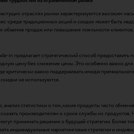
ие трудностей на ограниченном рынке
растущих отраслях рынки характеризуются высоким нас
нес-среде традиционных акций и скидок может быть нед
я объемов продаж или повышения лояльности клиентов.
ade-in предлагает стратегический способ предоставить 
одную цену без снижения цены. Это особенно важно для
где критически важно поддерживать имидж премиального 
 скидки не используются.
, анализ статистики о том, какие продукты часто обмени
ссказать производителям о сроке службы их продуктов. 
могут принимать решения о будущей стратегии. Более тог
вать индивидуальные маркетинговые стратегии и индив