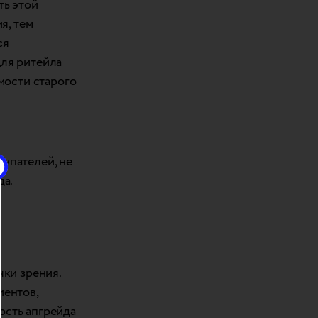
ть этой
я, тем
ся
Для ритейла
мости старого
упателей, не
да.
чки зрения.
иентов,
ость апгрейда