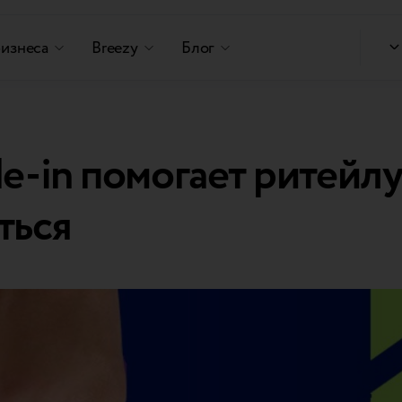
бизнеса
Breezy
Блог
de-in помогает ритейл
ться