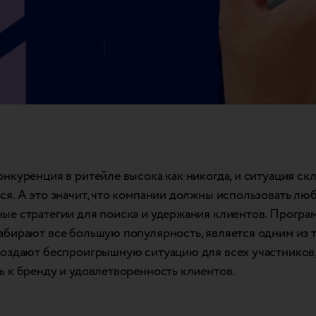
онкуренция в ритейле высока как никогда, и ситуация ск
ся. А это значит, что компании должны использовать лю
ые стратегии для поиска и удержания клиентов. Програм
абирают все большую популярность, является одним из т
создают беспроигрышную ситуацию для всех участников
ь к бренду и удовлетворенность клиентов.