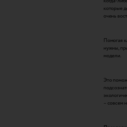
когда-либо
которые д
очень вос
Помогая к
нужны, пр
модели.
Это помож
подсознат
экологиче
– совсем н