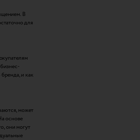
ыщением. В
остаточно для
покупателям
 бизнес-
бренда, и как
ваются, может
На основе
о, они могут
идуальные