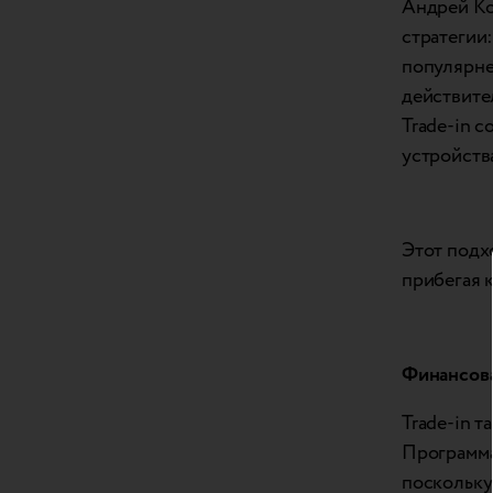
Андрей Ко
стратегии:
популярне
действите
Trade-in 
устройств
Этот подх
прибегая 
Финансова
Trade-in 
Программа
поскольку