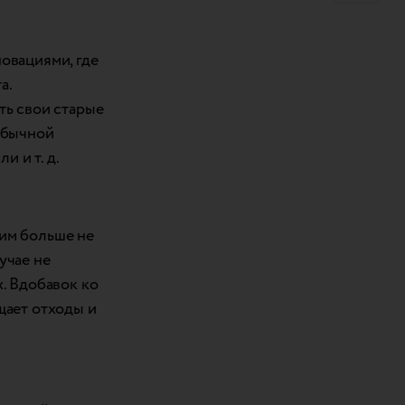
овациями, где
а.
ть свои старые
обычной
и и т. д.
им больше не
учае не
. Вдобавок ко
щает отходы и