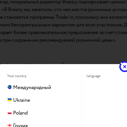
сар, генеральный директор Breezy, подчеркивает ценнос
 «В Breezy мы заметили, что чем жестче рыночные услови
е становятся программы Trade-in, поскольку они являют
льно беспроигрышным вариантом для всех участников. 
создает более привлекательное предложение за счет стои
а при сохранении рекомендуемой розничной цены».
од позволяет премиальным брендам снижать расходы пок
к прямым скидкам, тем самым сохраняя целостность брен
Your country
Language
Международный
я и психологическая составляющая
Ukraine
также несет существенные преимущества с финансовой то
Poland
 облегчает процесс принятия решения о покупке для кл
 они получают немедленную выгоду, компенсируя стоим
Грузия