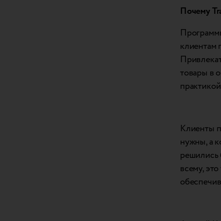
Почему
Tr
Программы
клиентам 
Привлекат
товары в 
практикой 
Клиенты п
нужны, а 
решились 
всему, эт
обеспечив