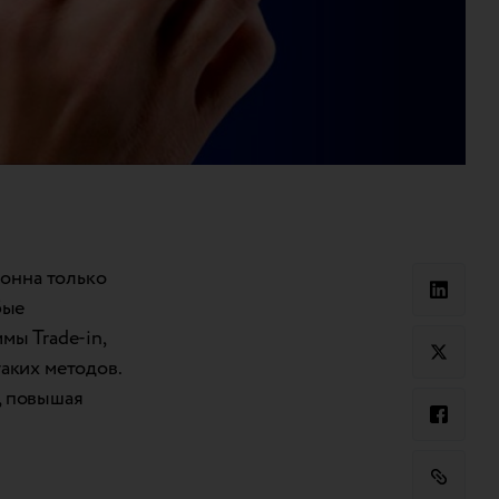
лонна только
бые
мы Trade-in,
аких методов.
, повышая