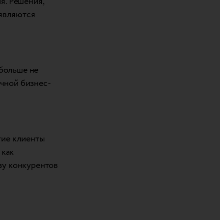
я. Решения,
 являются
 больше не
ичной бизнес-
огие клиенты
 как
ьзу конкурентов