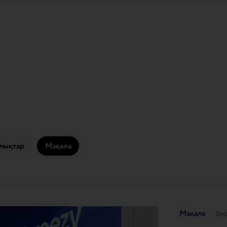
лықтар
Мақала
Мақала
Dec