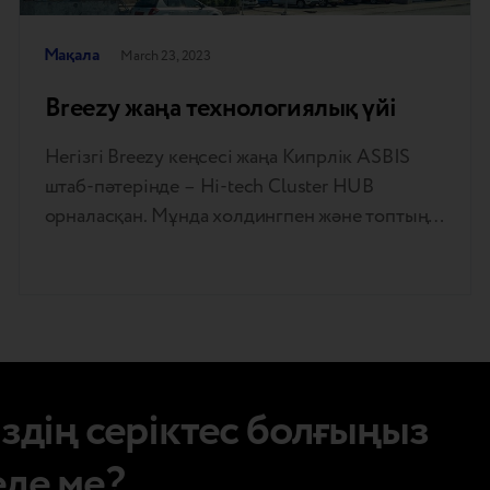
Мақала
March 23, 2023
Breezy жаңа технологиялық үйі
Негізгі Breezy кеңсесі жаңа Кипрлік ASBIS
штаб-пәтерінде – Hi-tech Cluster HUB
орналасқан. Мұнда холдингпен және топтың
басқа стартаптарымен бір шаңырақ астында ең
жақсы Trade-In және алдын ала иеленген
гаджеттерді сатып алу үшін тамаша тұтынушы
тәжірибесі құрылады. Себебі бұл кеңістік
инновациялар мен технологиямен тыныс
алады. Тіркеліп, тексеріңіз. Breezy үшін
іздің серіктес болғыңыз
кеңсе жай ғана үстелдер, компьютерлер…
еле ме?