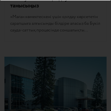
танысыңыз
«Маған көмектескені үшін қолдау көрсететін
сарапшыға алғысымды білдіре аласыз ба Бүкіл
сауда-саттық процесінде соншалықты
мейірімді және шыдамдылықпен? Бұл менің
алғашқы сауда-саттықым болды, оның
арқасында мен оны қиындықсыз орындадым »,
– деп бөлісті серіктесіміздің сатушыларының
бірі. Әрине, мүмкін. Ал біз жасадық. Оның
үстіне, біз қазіргідей қолдау көрсету
тобымызбен мақтана алмадық. Біздің
клиенттеріміздің қанағаттануы –…