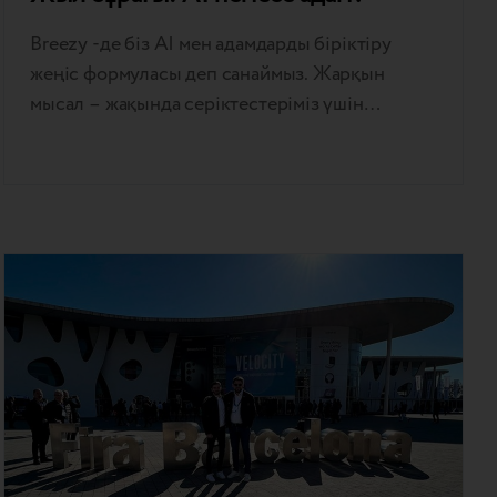
Breezy -де біз AI мен адамдарды біріктіру
жеңіс формуласы деп санаймыз. Жарқын
мысал – жақында серіктестеріміз үшін
енгізілген фотосурет бойынша AI+Human
саудасын бағалау. Енді сатушылар жағдайды
және сауда бағасын одан да оңай әрі дәл
бағалай алады. Бірнеше фотосуретті жүктеп
салсаңыз болғаны, 3 минут ішінде AI+Human
Breezy командасы тұтынушылардың
кеңестеріне назар аударуға мүмкіндік беретін
нақты…