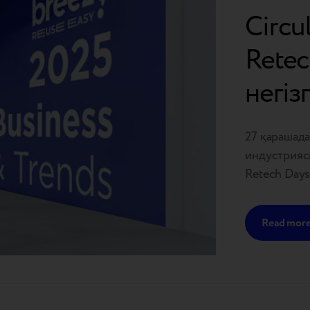
Circu
Retec
негізг
27 қарашад
индустриясы
Retech Days
Янченко құр
мерзімі біт
Read mor
жаңартылға
панельдік п
Breezy-де і