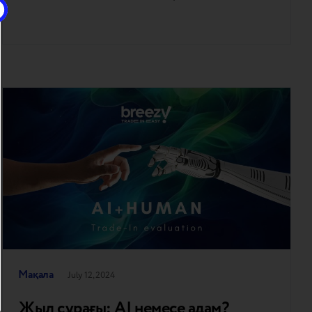
Кәсіпорындар үшін бұл тұтынушыларды табу
және сақтау үшін кез келген және барлық
тиімді стратегияларды қолдануды білдіреді.
Қазіргі уақытта үлкен сұранысқа ие осындай
әдістердің бірі – сауда-саттық
бағдарламалары. Бүгінгі нарықтық
конъюнктураның қиындауы жағдайында
мұндай схемалар брендтер мен
тұтынушылар…
Мақала
July 12, 2024
Жыл сұрағы: AI немесе адам?