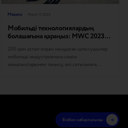
Мақала
March 17, 2023
Мобильді технологиялардың
болашағына қараңыз: MWC 2023
трендтері
200-ден астам елден мыңдаған қатысушылар
мобильді индустрияның соңғы
жаңалықтарымен танысу, әлі сатылымға
түспеген гаджеттермен танысу және
коммуникация әлемінің қай бағытқа бет
алғанын ашу үшін Fira de Barcelona Convention
Center залдарына жиналды. Breezy GM
Андрий Косар Mobile World Congress-ге
сапары кезінде атап өткен ең қызықты
трендтермен бөлісті. Тұрақтылық, икемді
Бізбен хабарласыңы
экрандар және роботтар – Барселонаның