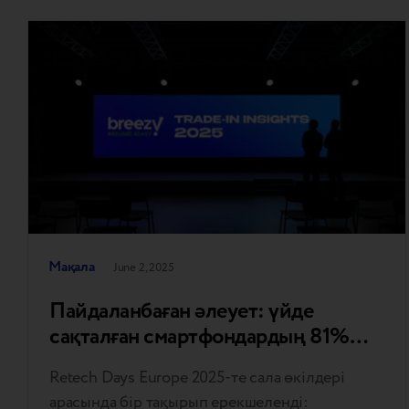
Мақала
June 2, 2025
Пайдаланбаған әлеует: үйде
сақталған смартфондардың 81%
Еуропа нарығы туралы не айтады
Retech Days Europe 2025-те сала өкілдері
арасында бір тақырып ерекшеленді: