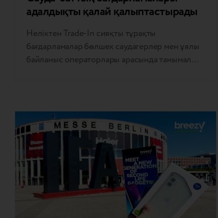
адалдықты қалай қалыптастырады
Неліктен Trade-In сияқты тұрақты
бағдарламалар бөлшек саудагерлер мен ұялы
байланыс операторлары арасында танымал
бола береді? Өйткені Trade-in – бұл
табыстылық пен бәсекелестікте қуатты
левередж тұтынушылардың адалдығы.
Смартфон саудасы: ұялы байланыс
операторлары мен бөлшек саудагерлер үшін
жеңіске жету стратегиясы Мобильді желі
операторлары мен сатушылар смартфондарды
сату бағдарламаларының құндылығын көбірек
мойындайды. Бұл бастамалар тұтынушыларға
құрылғыларын жаңартудың,…