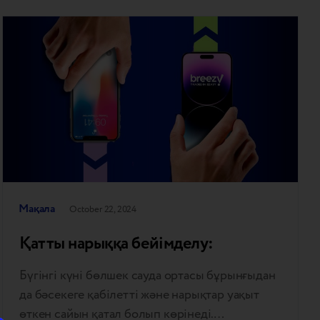
Мақала
October 22, 2024
Қатты нарыққа бейімделу:
Бүгінгі күні бөлшек сауда ортасы бұрынғыдан
да бәсекеге қабілетті және нарықтар уақыт
өткен сайын қатал болып көрінеді.