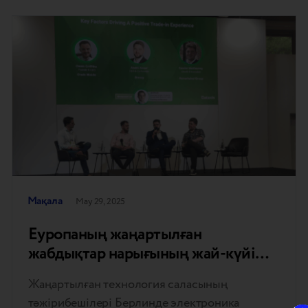
Мақала
May 29, 2025
Еуропаның жаңартылған
жабдықтар нарығының жай-күйі
туралы ешбір
Жаңартылған технология саласының
тәжірибешілері Берлинде электроника