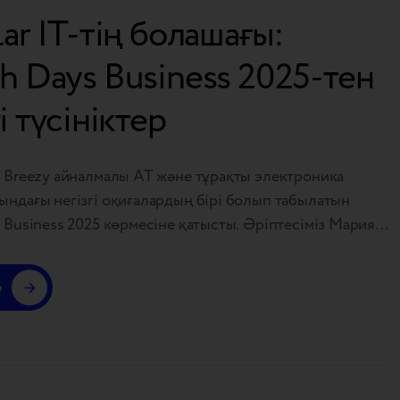
lar IT-тің болашағы:
h Days Business 2025-тен
і түсініктер
а Breezy айналмалы АТ және тұрақты электроника
ндағы негізгі оқиғалардың бірі болып табылатын
 Business 2025 көрмесіне қатысты. Әріптесіміз Мария
ылғылардың қызмет ету мерзімін ұзарту, қызмет ету
кен жабдықты басқару, сапаны стандарттау және
e
н құрылғыларға сенімділікті арттыру бойынша
ікірталасқа қатысты. Бізге қосыла алмағандар үшін біз
стейтін ісімізге сәйкес келетін…