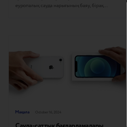
еуропалық сауда нарығының баяу, бірақ
перспективалы дамуы. Бұл сектор жаһандық
көрсеткіштерден артта қалғанымен, жаңа
деректер мен сарапшылардың пікірлері
тұтынушыларды қызметті жиі пайдалануға
және оған көбірек сенуге қалай ынталандыру
керектігін ұсынады. Еуропа артта қалды, бірақ
алшақтықты қысқартуға болады
Тұтынушылардың 33%-ы сауда-саттық
бағдарламаларына қатысатын АҚШ-пен және
26%-бен…
Мақала
October 16, 2024
Сауда-саттық бағдарламалары