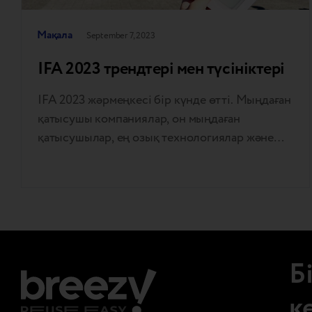
Мақала
September 7, 2023
IFA 2023 трендтері мен түсініктері
IFA 2023 жәрмеңкесі бір күнде өтті. Мыңдаған
қатысушы компаниялар, он мыңдаған
қатысушылар, ең озық технологиялар және
жаңа бизнес серіктестер мен пікірлес
адамдарды табудың бұрын-соңды болмаған
мүмкіндіктері. Breezy үшін жәрмеңке бүкіл
әлем бойынша келушілермен жүздеген
кездесулер, жаңа танысулар мен
серіктестіктер арқылы есте қалады. Барлығы
Б
тек MEGA болды: өнімді, салқын және
жылдам. Біз 2-ші өмірлік…
к