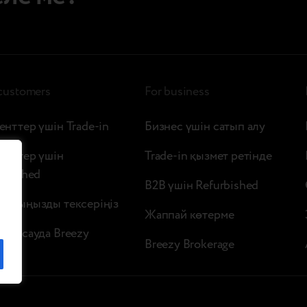
 customers
For business
енттер үшін Trade-in
Бизнес үшін сатып алу
енттер үшін
Trade-in қызмет ретінде
urbished
B2B үшін Refurbished
ылғыңызды тексеріңіз
Жаппай көтерме
шек сауда Breezy
Breezy Brokerage