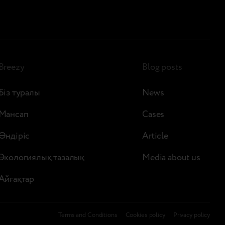
биылғы…
Breezy
Blog posts
Біз туралы
News
Мансап
Cases
Өндіріс
Article
Экологиялық тазалық
Media about us
Айғақтар
Terms and Conditions
Сookies policy
Privacy policy