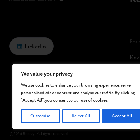
For
LinkedIn
Кли
Кли
We value your privacy
Kazakhstan
/
Kz
Ref
We use cookies to enhance your browsing experience, serve
Құр
personalised ads or content, and analyse our traffic. By clicking
"Accept All", you consent to our use of cookies.
Бөл
Customise
Reject All
Accept All
©2026 Breezy!. All rights reserved.