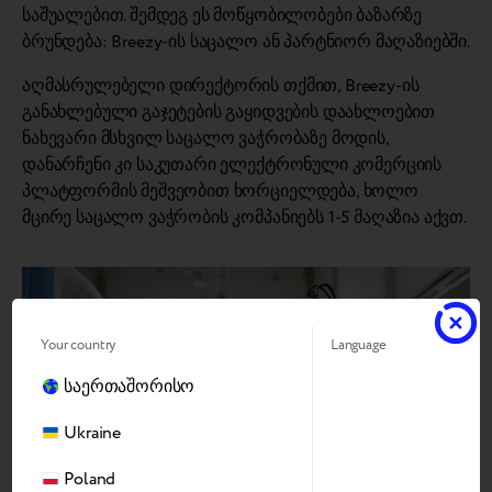
საშუალებით. შემდეგ ეს მოწყობილობები ბაზარზე
ბრუნდება: Breezy-ის საცალო ან პარტნიორ მაღაზიებში.
აღმასრულებელი დირექტორის თქმით, Breezy-ის
განახლებული გაჯეტების გაყიდვების დაახლოებით
ნახევარი მსხვილ საცალო ვაჭრობაზე მოდის,
დანარჩენი კი საკუთარი ელექტრონული კომერციის
პლატფორმის მეშვეობით ხორციელდება, ხოლო
მცირე საცალო ვაჭრობის კომპანიებს 1-5 მაღაზია აქვთ.
Your country
Language
საერთაშორისო
Ukraine
Poland