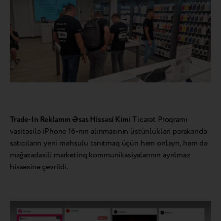
Trade-In Reklamın Əsas Hissəsi Kimi
Ticarət Proqramı
vasitəsilə iPhone 16-nın alınmasının üstünlükləri pərakəndə
satıcıların yeni məhsulu tanıtmaq üçün həm onlayn, həm də
mağazadaxili marketinq kommunikasiyalarının ayrılmaz
hissəsinə çevrildi.