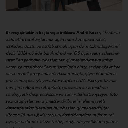
Breezy şirkətinin baş icraçı direktoru Andrii Kosar,
“Trade-In
xidmətini tərəfdaşlarımız üçün mümkün qədər rahat,
istifadəçi dostu və sərfəli etmək üçün daim təkmilləşdiririk”
dedi.
“2024-cü ildə biz Android və iOS üçün satış sahəsinin
istənilən yerindən cihazları tez qiymətləndirməyə imkan
verən və məsləhətçilərə müştərilərlə əlaqə saxlamağa imkan
verən mobil proqramlar da daxil olmaqla, qiymətləndirmə
prosesinə çoxsaylı yeniliklər təqdim etdik. Partnyorlarımız
həmçinin Apple-ın Alqı-Satqı prosesini sürətləndirən
səlahiyyətli diaqnostikasını və süni intellektlə işləyən foto
texnologiyalarının qiymətləndirilməsini əhəmiyyətli
dərəcədə təkmilləşdirən bu cihazları qiymətləndirirlər.
iPhone 16-nın uğurlu satışını dəstəkləməkdə mühüm rol
oynayır və bunlar bizim tətbiq etdiyimiz yeniliklərin yalnız