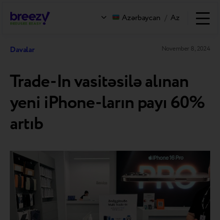
Azərbaycan
/
Az
Davalar
November 8, 2024
Trade-In vasitəsilə alınan
yeni iPhone-ların payı 60%
artıb