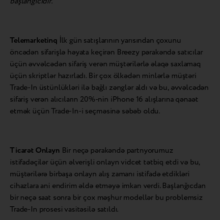
başlanğıcıdır.”
Telemarketinq
İlk gün satışlarının yarısından çoxunu
öncədən sifarişlə həyata keçirən Breezy pərakəndə satıcılar
üçün əvvəlcədən sifariş verən müştərilərlə əlaqə saxlamaq
üçün skriptlər hazırladı. Bir çox ölkədən minlərlə müştəri
Trade-In üstünlükləri ilə bağlı zənglər aldı və bu, əvvəlcədən
sifariş verən alıcıların 20%-nin iPhone 16 alışlarına qənaət
etmək üçün Trade-In-i seçməsinə səbəb oldu.
Ticarət Onlayn
Bir neçə pərakəndə partnyorumuz
istifadəçilər üçün əlverişli onlayn vidcet tətbiq etdi və bu,
müştərilərə birbaşa onlayn alış zamanı istifadə etdikləri
cihazlara ani endirim əldə etməyə imkan verdi. Başlanğıcdan
bir neçə saat sonra bir çox məşhur modellər bu problemsiz
Trade-In prosesi vasitəsilə satıldı.