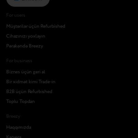
For users
Müştərilər üçün Refurbished
Cihazınızı yoxlayın
Pərakəndə Breezy
For business
Biznes üçün geri al
Bir xidmət kimi Trade-in
B2B üçün Refurbished
Toplu Topdan
Breezy
Haqqımızda
Karyera