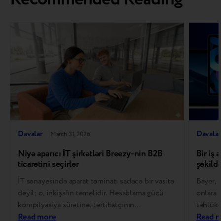
Davalar
Davala
March 31, 2026
Niyə aparıcı İT şirkətləri Breezy-nin B2B
Bir iş 
ticarətini seçirlər
şəkildə
İT sənayesində aparat təminatı sadəcə bir vasitə
Bayer,
deyil; o, inkişafın təməlidir. Hesablama gücü
onlara 
kompilyasiya sürətinə, tərtibatçının
təhlükə
məhsuldarlığına və nəticədə məhsulun uğuruna
Read more
bölüşür
Read 