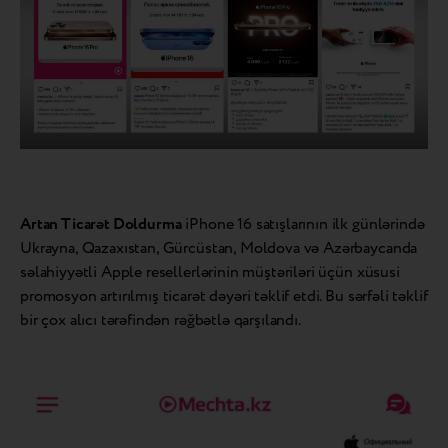
Artan Ticarət Doldurma
iPhone 16 satışlarının ilk günlərində
Ukrayna, Qazaxıstan, Gürcüstan, Moldova və Azərbaycanda
səlahiyyətli Apple resellerlərinin müştəriləri üçün xüsusi
promosyon artırılmış ticarət dəyəri təklif etdi. Bu sərfəli təklif
bir çox alıcı tərəfindən rəğbətlə qarşılandı.