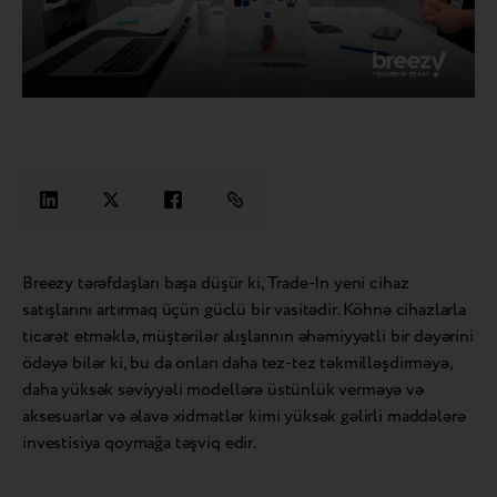
Breezy tərəfdaşları başa düşür ki, Trade-In yeni cihaz
satışlarını artırmaq üçün güclü bir vasitədir. Köhnə cihazlarla
ticarət etməklə, müştərilər alışlarının əhəmiyyətli bir dəyərini
ödəyə bilər ki, bu da onları daha tez-tez təkmilləşdirməyə,
daha yüksək səviyyəli modellərə üstünlük verməyə və
aksesuarlar və əlavə xidmətlər kimi yüksək gəlirli maddələrə
investisiya qoymağa təşviq edir.