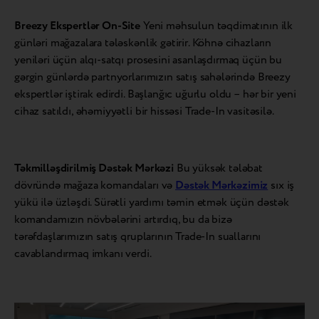
Breezy Ekspertlər On-Site
Yeni məhsulun təqdimatının ilk
günləri mağazalara tələskənlik gətirir. Köhnə cihazların
yeniləri üçün alqı-satqı prosesini asanlaşdırmaq üçün bu
gərgin günlərdə partnyorlarımızın satış sahələrində Breezy
ekspertlər iştirak edirdi. Başlanğıc uğurlu oldu – hər bir yeni
cihaz satıldı, əhəmiyyətli bir hissəsi Trade-In vasitəsilə.
Təkmilləşdirilmiş Dəstək Mərkəzi
Bu yüksək tələbat
dövründə mağaza komandaları və
Dəstək Mərkəzimiz
sıx iş
yükü ilə üzləşdi. Sürətli yardımı təmin etmək üçün dəstək
komandamızın növbələrini artırdıq, bu da bizə
tərəfdaşlarımızın satış qruplarının Trade-In suallarını
cavablandırmaq imkanı verdi.