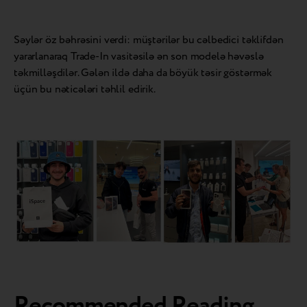
Səylər öz bəhrəsini verdi: müştərilər bu cəlbedici təklifdən
yararlanaraq Trade-In vasitəsilə ən son modelə həvəslə
təkmilləşdilər. Gələn ildə daha da böyük təsir göstərmək
üçün bu nəticələri təhlil edirik.
Recommended Reading