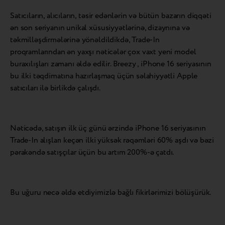
Satıcıların, alıcıların, təsir edənlərin və bütün bazarın diqqəti
ən son seriyanın unikal xüsusiyyətlərinə, dizaynına və
təkmilləşdirmələrinə yönəldildikdə, Trade-In
proqramlarından ən yaxşı nəticələr çox vaxt yeni model
buraxılışları zamanı əldə edilir. Breezy , iPhone 16 seriyasının
bu ilki təqdimatına hazırlaşmaq üçün səlahiyyətli Apple
satıcıları ilə birlikdə çalışdı.
Nəticədə, satışın ilk üç günü ərzində iPhone 16 seriyasının
Trade-In alışları keçən ilki yüksək rəqəmləri 60% aşdı və bəzi
pərakəndə satışçılar üçün bu artım 200%-ə çatdı.
Bu uğuru necə əldə etdiyimizlə bağlı fikirlərimizi bölüşürük.