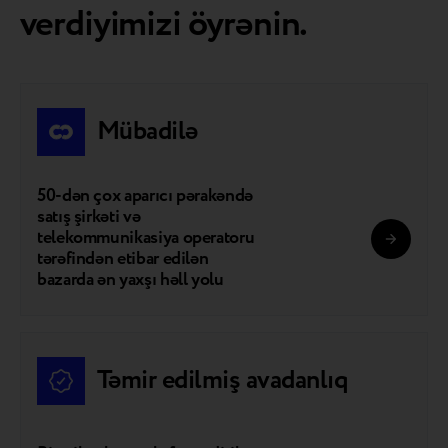
verdiyimizi öyrənin.
Mübadilə
50-dən çox aparıcı pərakəndə
satış şirkəti və
telekommunikasiya operatoru
tərəfindən etibar edilən
bazarda ən yaxşı həll yolu
Təmir edilmiş avadanlıq