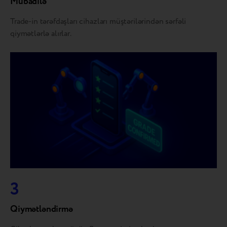
Mübadilə
Trade-in tərəfdaşları cihazları müştərilərindən sərfəli
qiymətlərlə alırlar.
3
Qiymətləndirmə