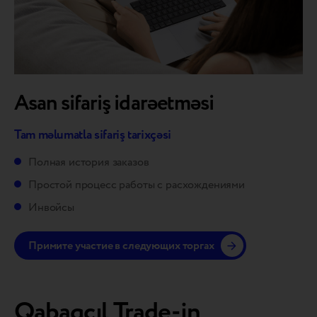
Asan sifariş idarəetməsi
Tam məlumatla sifariş tarixçəsi
Полная история заказов
Простой процесс работы с расхождениями
Инвойсы
Примите участие в следующих торгах
Qabaqcıl Trade-in