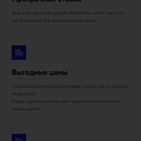
Real vaxt rejimində qiymət dinamikası və hər kəs üçün
vahid qaydalar, biz də onlara riayət edirik
Выгодные цены
Vasitəçilərə komissiya ödəmədən, bütün dövrü özümüz
əhatə edirik.
Dəqiq qiymətləndirmə səhv qiymətləndirmə riskini
aradan qaldırır