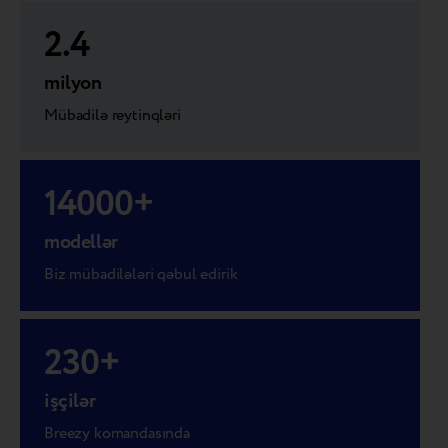
2.4
milyon
Mübadilə reytinqləri
14000
+
modellər
Biz mübadilələri qəbul edirik
230
+
işçilər
Breezy komandasında