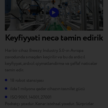
Keyfiyyəti necə təmin edirik
Hər bir cihaz Breezy Industry 5.0-ın Avropa
zavodunda sınaqdan keçirilir və bu da ardıcıl
keyfiyyət, ardıcıl qiymətləndirmə və şəffaf nəticələr
təmin edir.
18 robot stansiyası
ildə 1 milyona qədər cihazın təsnifat gücü
ISO 9001, 14001, 27001
Podratçı yoxdur. Kənar istehsal yoxdur. Sürprizlər