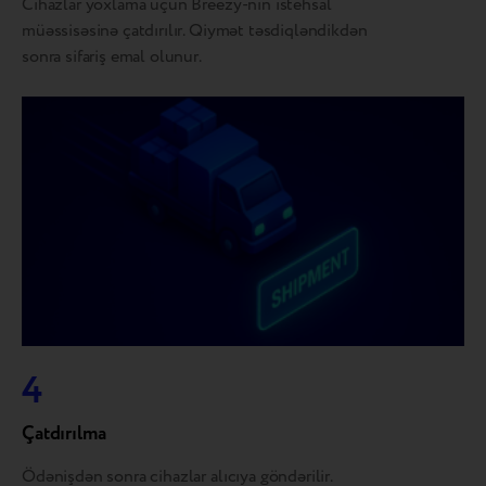
Cihazlar yoxlama üçün Breezy-nin istehsal
müəssisəsinə çatdırılır. Qiymət təsdiqləndikdən
sonra sifariş emal olunur.
4
Çatdırılma
Ödənişdən sonra cihazlar alıcıya göndərilir.