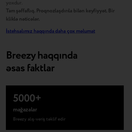
yoxdur.
Tam şəffaflıq. Proqnozlaşdırıla bilən keyfiyyət. Bir
kliklə nəticələr.
İstehsalımız haqqında daha çox məlumat
Breezy haqqında
əsas faktlar
5000
+
mağazalar
Breezy alış-veriş təklif edir