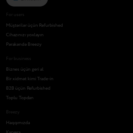
For users
Müştərilər üçün Refurbished
Cihazınızı yoxlayın
Pərakəndə Breezy
For business
Biznes üçün geri al
Bir xidmət kimi Trade-in
B2B üçün Refurbished
Toplu Topdan
Breezy
Haqqımızda
Karyera