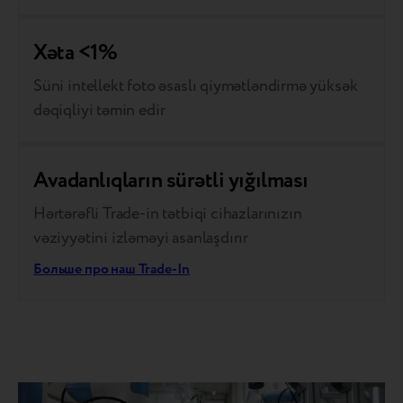
Xəta <1%
Süni intellekt foto əsaslı qiymətləndirmə yüksək
dəqiqliyi təmin edir
Avadanlıqların sürətli yığılması
Hərtərəfli Trade-in tətbiqi cihazlarınızın
vəziyyətini izləməyi asanlaşdırır
Больше про наш Trade-In