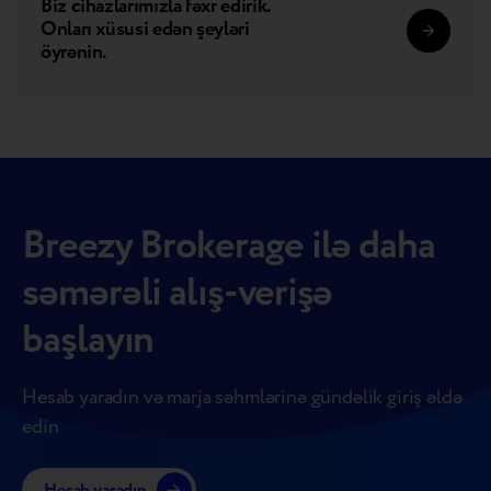
Biz cihazlarımızla fəxr edirik.
Onları xüsusi edən şeyləri
öyrənin.
Breezy Brokerage ilə daha
səmərəli alış-verişə
başlayın
Hesab yaradın və marja səhmlərinə gündəlik giriş əldə
edin
Hesab yaradın