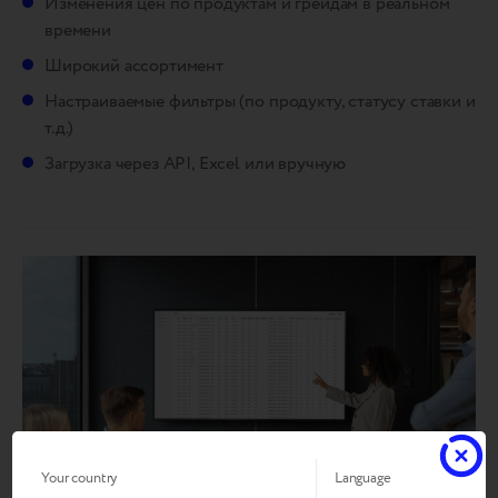
Изменения цен по продуктам и грейдам в реальном
времени
Широкий ассортимент
Настраиваемые фильтры (по продукту, статусу ставки и
т.д.)
Загрузка через API, Excel или вручную
Your country
Language