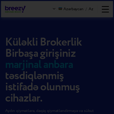
Azərbaycan
/
Az
Küləkli Brokerlik
Birbaşa girişiniz
marjinal anbara
təsdiqlənmiş
istifadə olunmuş
cihazlar.
Aydın qiymətlərə, dəqiq qiymətləndirməyə və sübut