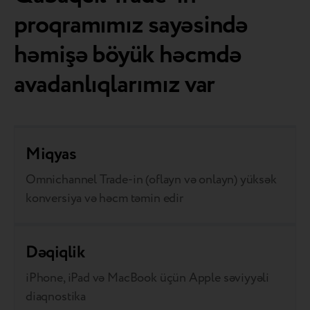
proqramımız sayəsində
həmişə böyük həcmdə
avadanlıqlarımız var
Miqyas
Omnichannel Trade-in (oflayn və onlayn) yüksək
konversiya və həcm təmin edir
Dəqiqlik
iPhone, iPad və MacBook üçün Apple səviyyəli
diaqnostika