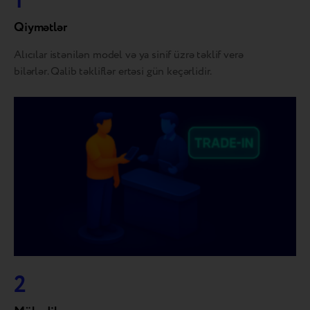
1
Qiymətlər
Alıcılar istənilən model və ya sinif üzrə təklif verə
bilərlər. Qalib təkliflər ertəsi gün keçərlidir.
2