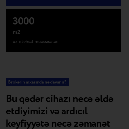
3000
m2
öz istehsal müəssisələri
Brokerin arxasında nə dayanır?
Bu qədər cihazı necə əldə
etdiyimizi və ardıcıl
keyfiyyətə necə zəmanət