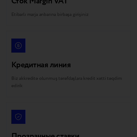
Сток Margin VAT
Etibarlı marja anbarına birbaşa girişiniz
Кредитная линия
Biz akkreditə olunmuş tərəfdaşlara kredit xətti təqdim
edirik
Прозрачные ставки