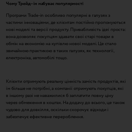
Чому
Трейд
–
iн
набуває
популярності
Програми Trade-in особливо популярні в галузях з
частими інноваціями, де клієнтам постійно пропонуються
нові моделі та версії продукту. Привабливість ідеї проста:
вона дозволяє покупцям здавати свої старі товари в
обмін на економію на купівлю нової моделі. Це стало
звичайною практикою в таких галузях, як технології,
електроніка, автомобілі тощо.
Клієнти отримують реальну цінність замість продуктів, які
їм більше не потрібні, а компанії отримують покупців, які
в іншому разі не наважилися б заплатити повну ціну
через обмеження в коштах. На додачу до всього, це також
чудово для довкілля, оскільки скорочує відходи і
забезпечує ефективне перероблення.