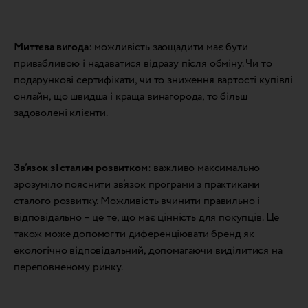
Миттєва вигода
: можливість заощадити має бути
привабливою і надаватися відразу після обміну. Чи то
подарункові сертифікати, чи то зниження вартості купівлі
онлайн, що швидша і краща винагорода, то більш
задоволені клієнти.
Зв’язок зі сталим розвитком
: важливо максимально
зрозуміло пояснити зв’язок програми з практиками
сталого розвитку. Можливість вчинити правильно і
відповідально – це те, що має цінність для покупців. Це
також може допомогти диференціювати бренд як
екологічно відповідальний, допомагаючи виділитися на
переповненому ринку.