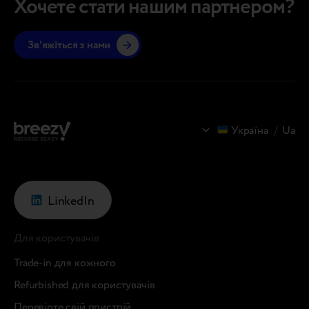
Хочете стати нашим партнером?
пристроїв та сприяє формуванню стандартів,
концепц
що визначають екосистему рекоммерсу.
практи
Зв'яжіться з нами
Цьогорічна…
Україна
/
Ua
LinkedIn
Для користувачів
Trade-in для кожного
Refurbished для користувачів
Перевірте свій пристрій