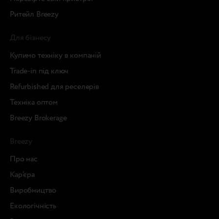
Ритейл Breezy
Для бізнесу
Купимо техніку в компаній
Trade-in під ключ
Refurbished для реселерів
Техніка оптом
Breezy Brokerage
Breezy
Про нас
Кар’єра
Виробництво
Екологічність