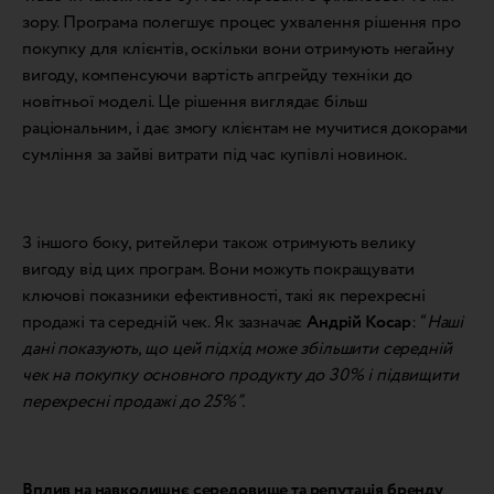
зору. Програма полегшує процес ухвалення рішення про
покупку для клієнтів, оскільки вони отримують негайну
вигоду, компенсуючи вартість апгрейду техніки до
новітньої моделі. Це рішення виглядає більш
раціональним, і дає змогу клієнтам не мучитися докорами
сумління за зайві витрати під час купівлі новинок.
З іншого боку, ритейлери також отримують велику
вигоду від цих програм. Вони можуть покращувати
ключові показники ефективності, такі як перехресні
продажі та середній чек. Як зазначає
Андрій Косар
: “
Наші
дані показують, що цей підхід може збільшити середній
чек на покупку основного продукту до 30% і підвищити
перехресні продажі до 25%”.
Вплив на навколишнє середовище та репутація бренду