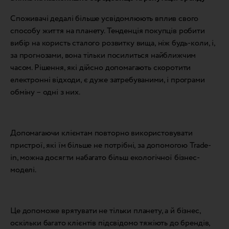
Споживачі дедалі більше усвідомлюють вплив свого
способу життя на планету. Тенденція покупців робити
вибір на користь сталого розвитку вища, ніж будь-коли, і,
за прогнозами, вона тільки посилиться найближчим
часом. Рішення, які дійсно допомагають скоротити
електронні відходи, є дуже затребуваними, і програми
обміну – одні з них.
Допомагаючи клієнтам повторно використовувати
пристрої, які їм більше не потрібні, за допомогою Trade-
in, можна досягти набагато більш екологічної бізнес-
моделі.
Це допоможе врятувати не тільки планету, а й бізнес,
оскільки багато клієнтів підсвідомо тяжіють до брендів,