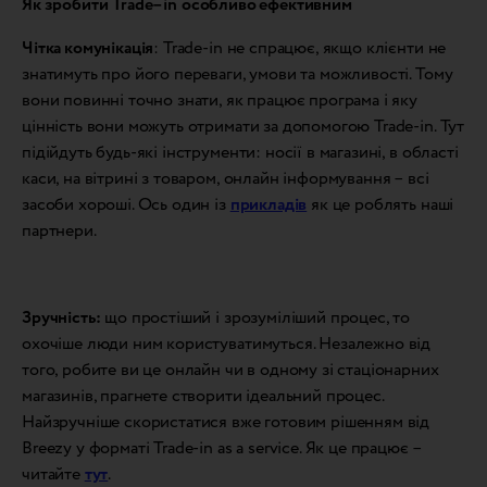
Як зробити
Trade
–
in
особливо ефективним
Чітка комунікація
: Trade-in не спрацює, якщо клієнти не
знатимуть про його переваги, умови та можливості. Тому
вони повинні точно знати, як працює програма і яку
цінність вони можуть отримати за допомогою Trade-in. Тут
підійдуть будь-які інструменти: носії в магазині, в області
каси, на вітрині з товаром, онлайн інформування – всі
засоби хороші. Ось один із
прикладів
як це роблять наші
партнери.
Зручність:
що простіший і зрозуміліший процес, то
охочіше люди ним користуватимуться. Незалежно від
того, робите ви це онлайн чи в одному зі стаціонарних
магазинів, прагнете створити ідеальний процес.
Найзручніше скористатися вже готовим рішенням від
Breezy у форматі Trade-in as a service. Як це працює –
читайте
тут
.