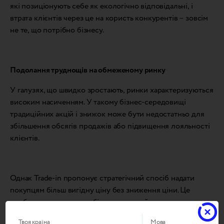
які позиціонують себе як екологічно відповідальні, і
втрата клієнтів через це на користь конкурентів – зовсім
не те, що потрібно бізнесу.
Подолання труднощів на обмеженому ринку
У галузях, що швидко зростають, ринки характеризуються
високим насиченням. У такому бізнес-середовищі
традиційних акцій і знижок може бути недостатньо для
збільшення обсягів продажів або підвищення лояльності
клієнтів.
Однак Trade-in пропонує стратегічний спосіб надати
покупцям більш вигідну ціну без зниження ціни. Це
особливо важливо для бізнес-моделей, де критично
важливо підтримувати імідж преміального бренду, і як
Твоя країна
Мова