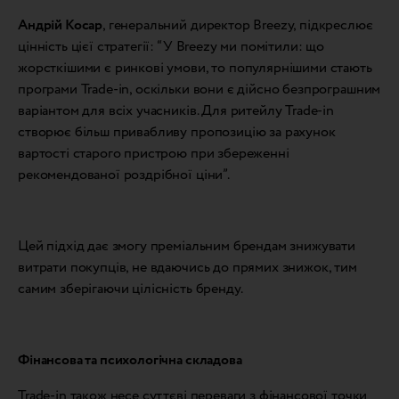
Андрій Косар
, генеральний директор Breezy, підкреслює
цінність цієї стратегії: “У Breezy ми помітили: що
жорсткішими є ринкові умови, то популярнішими стають
програми Trade-in, оскільки вони є дійсно безпрограшним
варіантом для всіх учасників. Для ритейлу Trade-in
створює більш привабливу пропозицію за рахунок
вартості старого пристрою при збереженні
рекомендованої роздрібної ціни”.
Цей підхід дає змогу преміальним брендам знижувати
витрати покупців, не вдаючись до прямих знижок, тим
самим зберігаючи цілісність бренду.
Фінансова та психологічна складова
Trade-in також несе суттєві переваги з фінансової точки