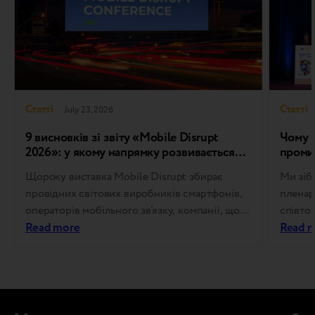
Статті
Статті
July 23, 2026
9 висновків зі звіту «Mobile Disrupt
Чому І
2026»: у якому напрямку розвивається
проми
світовий ринок пристроїв у програмах
Щороку виставка Mobile Disrupt збирає
Ми зіб
Trade-in та Refurbished
провідних світових виробників смартфонів,
пленар
операторів мобільного зв’язку, компанії, що
співтов
займаються програмою Trade-in, фахівців з
Read more
пройшо
Read 
відновлення техніки, а також компанії, що
директ
працюють у сфері зворотної логістики.
дослід
Будучи одним із провідних глобальних
стратег
заходів галузі, вона визначає напрямки
політик
розвитку циркулярної економіки у сфері
спільн