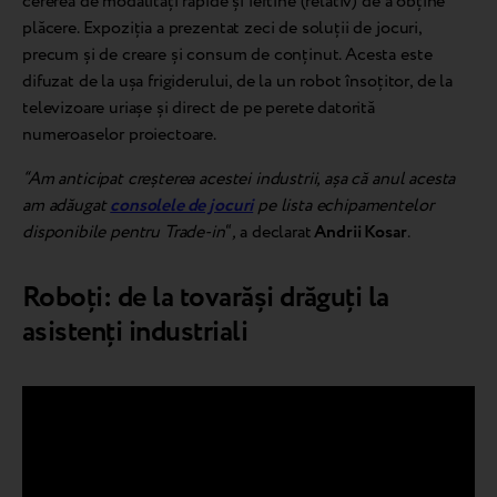
cererea de modalități rapide și ieftine (relativ) de a obține
plăcere. Expoziția a prezentat zeci de soluții de jocuri,
precum și de creare și consum de conținut. Acesta este
difuzat de la ușa frigiderului, de la un robot însoțitor, de la
televizoare uriașe și direct de pe perete datorită
numeroaselor proiectoare.
“Am anticipat creșterea acestei industrii, așa că anul acesta
am adăugat
consolele de jocuri
pe lista echipamentelor
disponibile pentru Trade-in
“
,
a declarat
Andrii Kosar
.
Roboți: de la tovarăși drăguți la
asistenți industriali