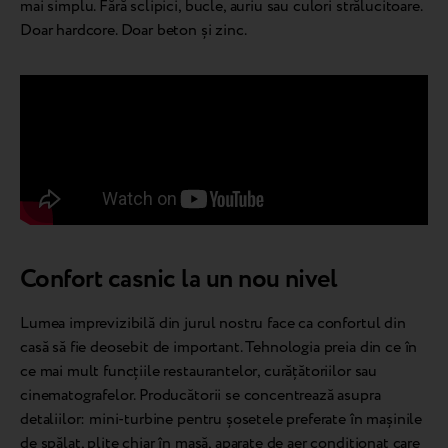
mai simplu. Fără sclipici, bucle, auriu sau culori strălucitoare.
Doar hardcore. Doar beton și zinc.
Confort casnic la un nou nivel
Lumea imprevizibilă din jurul nostru face ca confortul din
casă să fie deosebit de important. Tehnologia preia din ce în
ce mai mult funcțiile restaurantelor, curățătoriilor sau
cinematografelor. Producătorii se concentrează asupra
detaliilor: mini-turbine pentru șosetele preferate în mașinile
de spălat, plite chiar în masă, aparate de aer condiționat care