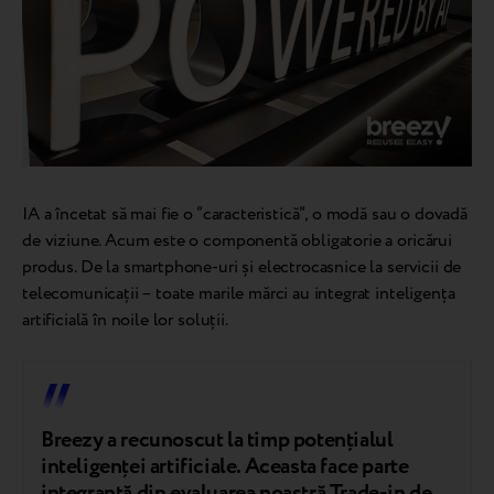
IA a încetat să mai fie o “caracteristică”, o modă sau o dovadă
de viziune. Acum este o componentă obligatorie a oricărui
produs. De la smartphone-uri și electrocasnice la servicii de
telecomunicații – toate marile mărci au integrat inteligența
artificială în noile lor soluții.
Breezy a recunoscut la timp potențialul
inteligenței artificiale. Aceasta face parte
integrantă din evaluarea noastră Trade-in de