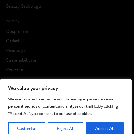
Breezy Brokerage
Breezy
Despre noi
Carieră
Producție
Sustenabilitate
Recenzii
Blog posts
We value your privacy
Cases
We use cookies to enhance your browsing experience, serve
Refurbished pentru clienți
personalised ads or content, and analyse our traffic. By clicking
"Accept All", you consent to our use of cookies.
©2026 Breezy!. All rights reserved.
Customise
Reject All
Accept All
Terms and Conditions
Сookies policy
Privacy policy