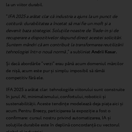
la un viitor durabil.
“
IFA 2025 a arătat clar că industria a ajuns la un punct de
cotitură: durabilitatea a încetat să mai fie un moft și a
devenit baza strategiei. Soluțiile noastre de Trade-in și de
recuperare a dispozitivelor răspund direct acestei solicitări.
Suntem mândri că am contribuit la transformarea reutilizării
tehnologiei într-o nouă normă
,” a subliniat
Andrii Kosar.
Și dacă abordările “verzi” erau până acum domeniul mărcilor
de nișă, acum este pur și simplu imposibil să rămâi
competitiv fără ele.
IFA 2025 a arătat clar: tehnologiile viitorului sunt construite
în jurul AI, minimalismului, confortului, roboticii și
sustenabilității. Aceste tendințe modelează deja piața aici și
acum. Pentru Breezy, participarea la expoziție a fost o
confirmare: cursul nostru privind automatizarea, IA și
soluțiile durabile este în deplină concordanță cu vectorul