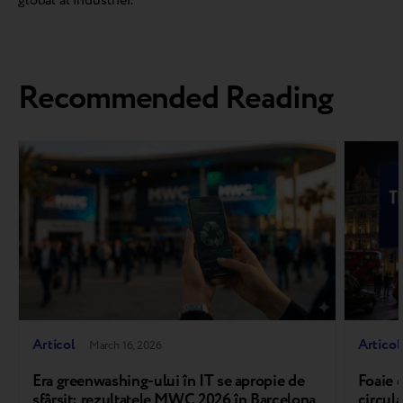
global al industriei.
Recommended Reading
Articol
Articol
March 16, 2026
Era greenwashing-ului în IT se apropie de
Foaie 
sfârșit: rezultatele MWC 2026 în Barcelona
circula