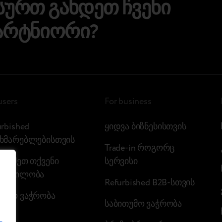
სურთ გახდეთ ჩვენი
არტნიორი?
users
For business
urbished
ყიდვა ბიზნესისთვის
ხმარებლებისთვის
Trade-in როგორც
მოწმეთ თქვენი
სერვისი
წყობილობა
Refurbished B2B-სთვის
ალო ვაჭრობა
საბითუმო ვაჭრობა