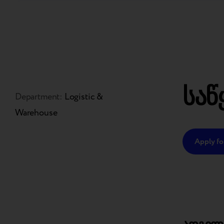
სა
Department:
Logistic &
Warehouse
Apply for