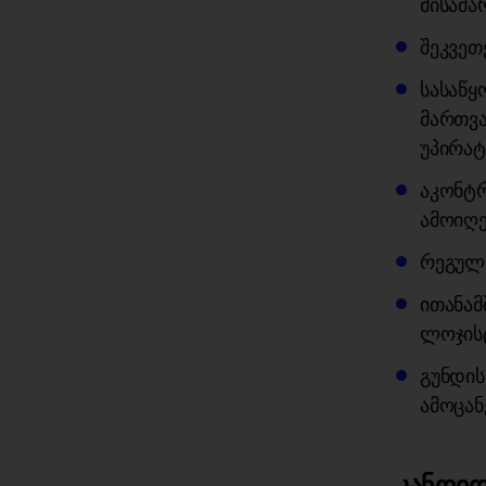
მისამა
შეკვეთ
სასაწყ
მართვა
უპირატ
აკონტრ
ამოიღე
რეგულ
ითანამ
ლოჯისტ
გუნდის
ამოცან