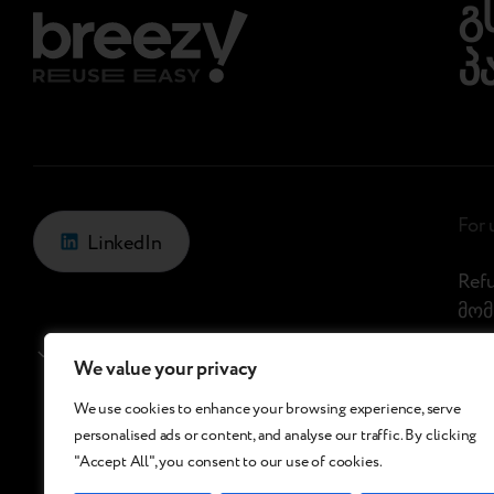
გ
პ
For 
LinkedIn
Ref
მომ
Georgia
/
Ge
შეა
We value your privacy
მო
We use cookies to enhance your browsing experience, serve
საც
personalised ads or content, and analyse our traffic. By clicking
"Accept All", you consent to our use of cookies.