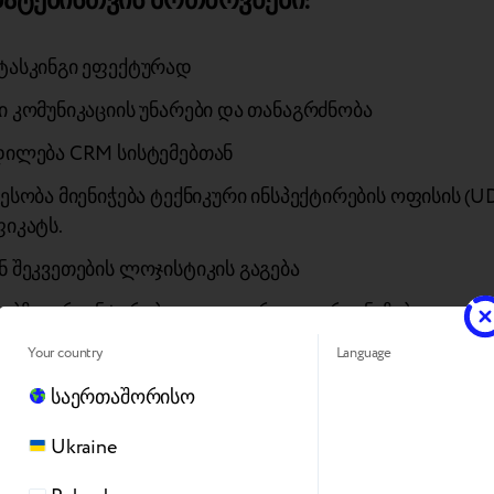
ატებისთვის მოთხოვნები:
ტასკინგი ეფექტურად
 კომუნიკაციის უნარები და თანაგრძნობა
ილება CRM სისტემებთან
ესობა მიენიჭება ტექნიკური ინსპექტირების ოფისის (U
იკატს.
 შეკვეთების ლოჯისტიკის გაგება
ებზე ორიენტირებული და კარგად ორგანიზებული
Your country
Language
თავაზობთ:
საერთაშორისო
Ukraine
ური სამუშაო შრომითი ხელშეკრულებით: 3-თვიანი გ
ი, 1-წლიანი ვადიანი ხელშეკრულება, განუსაზღვრელ