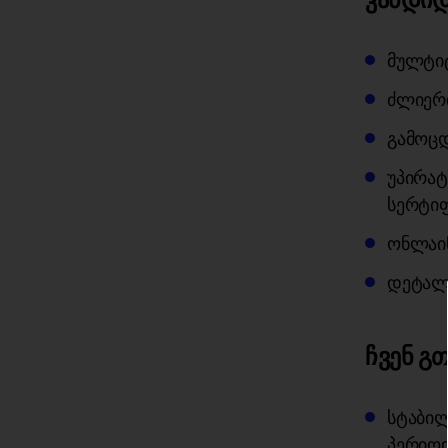
კანდიდ
მულტი
ძლიერი
გამოცდ
უპირატ
სერტიფ
ონლაინ
დეტალ
ჩვენ გ
სტაბილ
პერიოდ