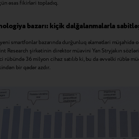
çün əsas fikirləri topladıq.
nologiya bazarı: kiçik dalğalanmalarla sabitl
yeni smartfonlar bazarında durğunluq əlamətləri müşahidə o
t Research şirkətinin direktor müavini Yan Stryjakın sözlər
inci rübündə 36 milyon cihaz satılıb ki, bu da əvvəlki rüblə 
lkindən bir qədər azdır.