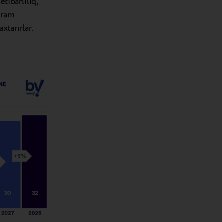
etibarlılıq,
qram
xtarırlar.