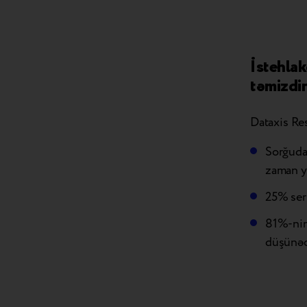
İstehlak
təmizdi
Dataxis Res
Sorğuda 
zaman ye
25% sert
81%-nin
düşünəc