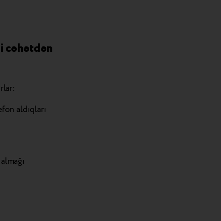
ji cəhətdən
rlar:
fon aldıqları
 almağı