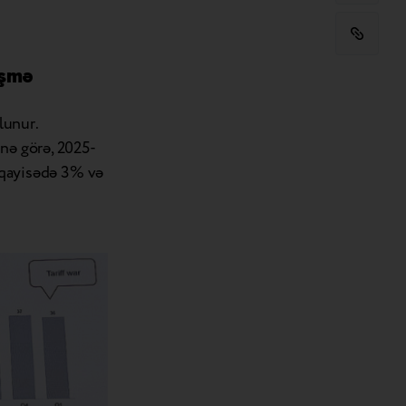
əşmə
lunur.
inə görə, 2025-
müqayisədə 3% və