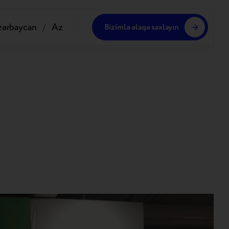
zərbaycan
/
Az
Bizimlə əlaqə saxlayın