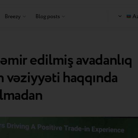
Breezy
Blog posts
A
əmir edilmiş avadanlıq
n vəziyyəti haqqında
olmadan