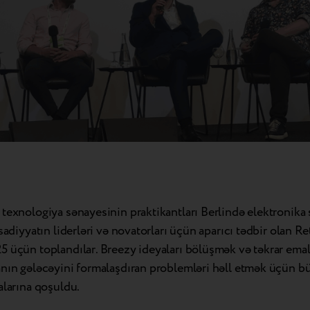
 texnologiya sənayesinin praktikantları Berlində elektronika
isadiyyatın liderləri və novatorları üçün aparıcı tədbir olan 
5 üçün toplandılar. Breezy ideyaları bölüşmək və təkrar emal
anın gələcəyini formalaşdıran problemləri həll etmək üçün b
alarına qoşuldu.