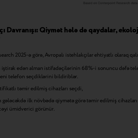
çı Davranışı: Qiymət hələ də qaydalar, ekolo
r
earch 2025-ə görə, Avropalı istehlakçılar ehtiyatlı olaraq qalı
iştirak edən alman istifadəçilərinin 68%-i sonuncu dəfə tele
ni telefon seçdiklərini bildiriblər.
ifikatlı təmir edilmiş cihazları seçdi,
 gələcəkdə ilk növbədə qiymətə görə təmir edilmiş cihazları
əyi ümidverici görünür.