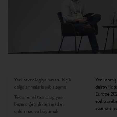
Yeni texnologiya bazarı: kiçik
Yenilənmiş
dalğalanmalarla sabitləşmə
dairəvi iqt
Europe 202
Təkrar emal texnologiyası
elektronik
bazarı: Çətinlikləri aradan
aparıcı sim
qaldırmaq və böyümək