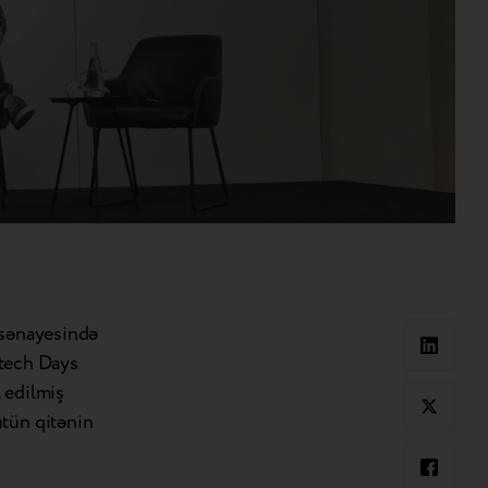
 sənayesində
Retech Days
 edilmiş
ütün qitənin