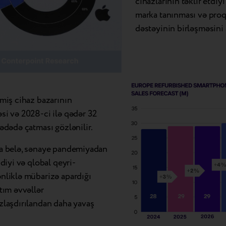
cihazlarının təklif etdiyi 
marka tanınması və pro
dəstəyinin birləşməsini a
miş cihaz bazarının
i və 2028-ci ilə qədər 32
ədədə çatması gözlənilir.
a belə, sənaye pandemiyadan
şdiyi və qlobal qeyri-
liklə mübarizə apardığı
tım əvvəllər
laşdırılandan daha yavaş