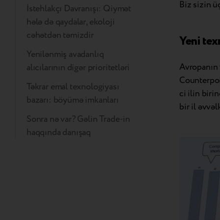
Biz sizin ü
İstehlakçı Davranışı: Qiymət
hələ də qaydalar, ekoloji
cəhətdən təmizdir
Yeni tex
Yenilənmiş avadanlıq
Avropanın 
alıcılarının digər prioritetləri
Counterpoin
Təkrar emal texnologiyası
ci ilin bir
bazarı: böyümə imkanları
bir il əvvə
Sonra nə var? Gəlin Trade-in
haqqında danışaq