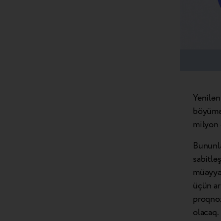
Yenilən
böyüməs
milyon 
Bununl
sabitlə
müəyyən
üçün ar
proqnoz
olacaq.