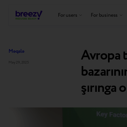
For users
For business
Avropa t
Məqalə
May 29, 2025
bazarını
şırınga 