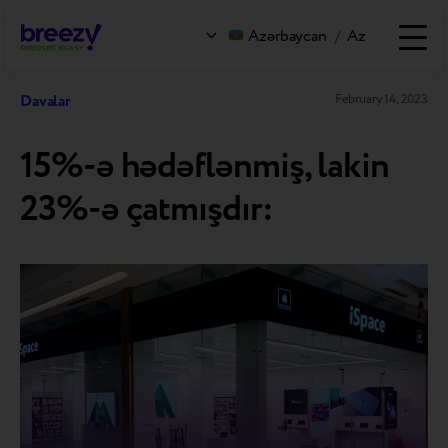
Azərbaycan
/
Az
Davalar
February 14, 2023
15%-ə hədəflənmiş, lakin
23%-ə çatmışdır: