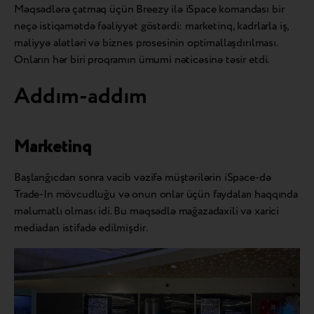
Məqsədlərə çatmaq üçün Breezy ilə iSpace komandası bir
neçə istiqamətdə fəaliyyət göstərdi: marketinq, kadrlarla iş,
maliyyə alətləri və biznes prosesinin optimallaşdırılması.
Onların hər biri proqramın ümumi nəticəsinə təsir etdi.
Addım-addım
Marketinq
Başlanğıcdan sonra vacib vəzifə müştərilərin iSpace-də
Trade-In mövcudluğu və onun onlar üçün faydaları haqqında
məlumatlı olması idi. Bu məqsədlə mağazadaxili və xarici
mediadan istifadə edilmişdir.