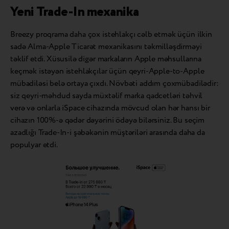
Yeni Trade-In mexanika
Breezy proqrama daha çox istehlakçı cəlb etmək üçün ilkin
sadə Alma-Apple Ticarət mexanikasını təkmilləşdirməyi
təklif etdi. Xüsusilə digər markaların Apple məhsullarına
keçmək istəyən istehlakçılar üçün qeyri-Apple-to-Apple
mübadiləsi belə ortaya çıxdı. Növbəti addım çoxmübadilədir:
siz qeyri-məhdud sayda müxtəlif marka qadcetləri təhvil
verə və onlarla iSpace cihazında mövcud olan hər hansı bir
cihazın 100%-ə qədər dəyərini ödəyə bilərsiniz. Bu seçim
azadlığı Trade-In-i şəbəkənin müştəriləri arasında daha da
populyar etdi.