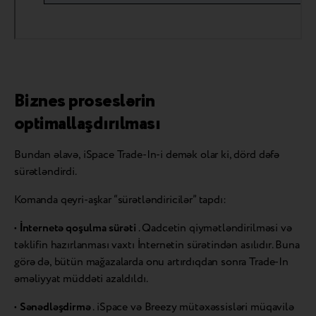
Biznes proseslərin
optimallaşdırılması
Bundan əlavə, iSpace Trade-In-i demək olar ki, dörd dəfə
sürətləndirdi.
Komanda qeyri-aşkar “sürətləndiricilər” tapdı:
•
İnternetə qoşulma sürəti
. Qadcetin qiymətləndirilməsi və
təklifin hazırlanması vaxtı İnternetin sürətindən asılıdır. Buna
görə də, bütün mağazalarda onu artırdıqdan sonra Trade-In
əməliyyat müddəti azaldıldı.
•
Sənədləşdirmə
. iSpace və Breezy mütəxəssisləri müqavilə