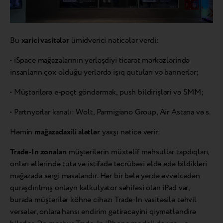
Bu
xarici vasitələr
ümidverici nəticələr verdi:
• iSpace mağazalarının yerləşdiyi ticarət mərkəzlərində
insanların çox olduğu yerlərdə işıq qutuları və bannerlər;
• Müştərilərə e-poçt göndərmək, push bildirişləri və SMM;
• Partnyorlar kanalı: Wolt, Parmigiano Group, Air Astana və s.
Həmin
mağazadaxili alətlər
yaxşı nəticə verir:
Trade-In zonaları
müştərilərin müxtəlif məhsullar tapdıqları,
onları əllərində tuta və istifadə təcrübəsi əldə edə bildikləri
mağazada sərgi masalarıdır. Hər bir belə yerdə əvvəlcədən
quraşdırılmış onlayn kalkulyator səhifəsi olan iPad var,
burada müştərilər köhnə cihazı Trade-In vasitəsilə təhvil
versələr, onlara hansı endirim gətirəcəyini qiymətləndirə