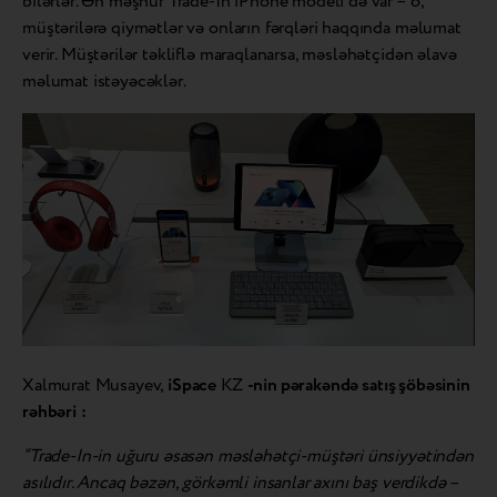
bilərlər. Ən məşhur Trade-In iPhone modeli də var – o,
müştərilərə qiymətlər və onların fərqləri haqqında məlumat
verir. Müştərilər təkliflə maraqlanarsa, məsləhətçidən əlavə
məlumat istəyəcəklər.
Xalmurat Musayev,
iSpace
KZ
-nin pərakəndə satış şöbəsinin
rəhbəri
:
“Trade-In-in uğuru əsasən məsləhətçi-müştəri ünsiyyətindən
asılıdır. Ancaq bəzən, görkəmli insanlar axını baş verdikdə –