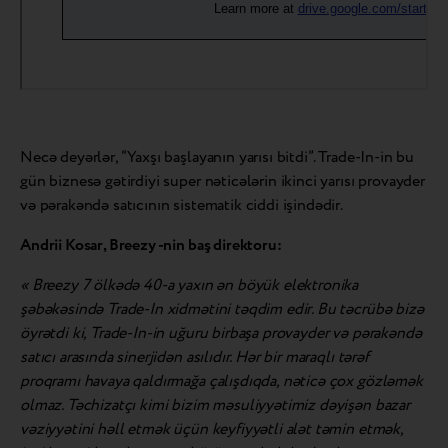
Necə deyərlər, “Yaxşı başlayanın yarısı bitdi”. Trade-In-in bu
gün biznesə gətirdiyi super nəticələrin ikinci yarısı provayder
və pərakəndə satıcının sistematik ciddi işindədir.
Andrii Kosar, Breezy -nin baş direktoru:
« Breezy 7 ölkədə 40-a yaxın ən böyük elektronika
şəbəkəsində Trade-In xidmətini təqdim edir. Bu təcrübə bizə
öyrətdi ki, Trade-In-in uğuru birbaşa provayder və pərakəndə
satıcı arasında sinerjidən asılıdır. Hər bir maraqlı tərəf
proqramı havaya qaldırmağa çalışdıqda, nəticə çox gözləmək
olmaz. Təchizatçı kimi bizim məsuliyyətimiz dəyişən bazar
vəziyyətini həll etmək üçün keyfiyyətli alət təmin etmək,