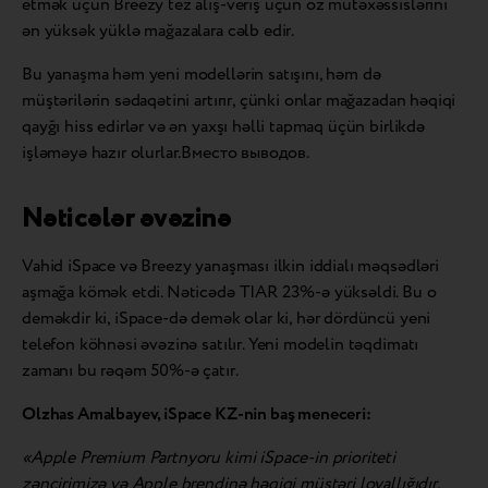
etmək üçün Breezy tez alış-veriş üçün öz mütəxəssislərini
ən yüksək yüklə mağazalara cəlb edir.
Bu yanaşma həm yeni modellərin satışını, həm də
müştərilərin sədaqətini artırır, çünki onlar mağazadan həqiqi
qayğı hiss edirlər və ən yaxşı həlli tapmaq üçün birlikdə
işləməyə hazır olurlar.Вместо выводов.
Nəticələr əvəzinə
Vahid iSpace və Breezy yanaşması ilkin iddialı məqsədləri
aşmağa kömək etdi. Nəticədə TIAR 23%-ə yüksəldi. Bu o
deməkdir ki, iSpace-də demək olar ki, hər dördüncü yeni
telefon köhnəsi əvəzinə satılır. Yeni modelin təqdimatı
zamanı bu rəqəm 50%-ə çatır.
Olzhas Amalbayev, iSpace KZ-nin baş meneceri:
«Apple Premium Partnyoru kimi iSpace-in prioriteti
zəncirimizə və Apple brendinə həqiqi müştəri loyallığıdır.