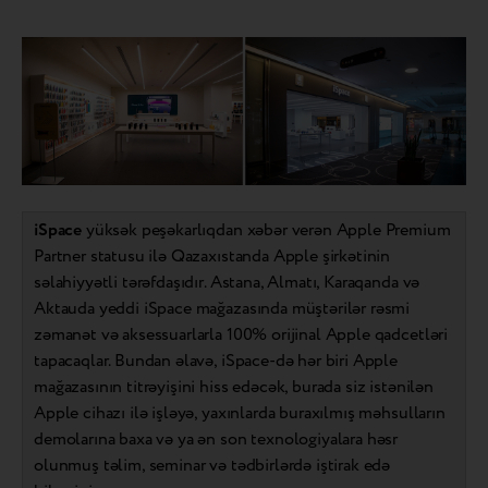
iSpace
yüksək peşəkarlıqdan xəbər verən Apple Premium
Partner statusu ilə Qazaxıstanda Apple şirkətinin
səlahiyyətli tərəfdaşıdır. Astana, Almatı, Karaqanda və
Aktauda yeddi iSpace mağazasında müştərilər rəsmi
zəmanət və aksessuarlarla 100% orijinal Apple qadcetləri
tapacaqlar. Bundan əlavə, iSpace-də hər biri Apple
mağazasının titrəyişini hiss edəcək, burada siz istənilən
Apple cihazı ilə işləyə, yaxınlarda buraxılmış məhsulların
demolarına baxa və ya ən son texnologiyalara həsr
olunmuş təlim, seminar və tədbirlərdə iştirak edə