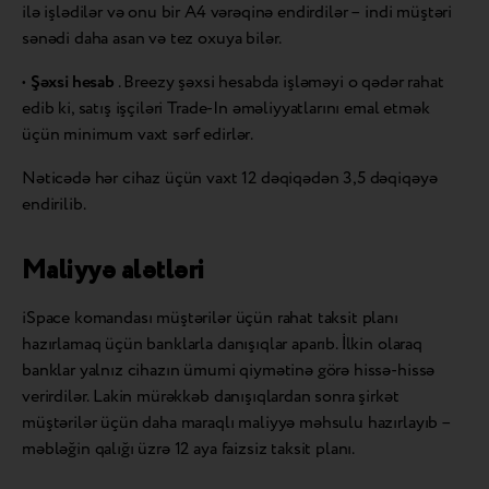
ilə işlədilər və onu bir A4 vərəqinə endirdilər – indi müştəri
sənədi daha asan və tez oxuya bilər.
•
Şəxsi hesab
. Breezy şəxsi hesabda işləməyi o qədər rahat
edib ki, satış işçiləri Trade-In əməliyyatlarını emal etmək
üçün minimum vaxt sərf edirlər.
Nəticədə hər cihaz üçün vaxt 12 dəqiqədən 3,5 dəqiqəyə
endirilib.
Maliyyə alətləri
iSpace komandası müştərilər üçün rahat taksit planı
hazırlamaq üçün banklarla danışıqlar aparıb. İlkin olaraq
banklar yalnız cihazın ümumi qiymətinə görə hissə-hissə
verirdilər. Lakin mürəkkəb danışıqlardan sonra şirkət
müştərilər üçün daha maraqlı maliyyə məhsulu hazırlayıb –
məbləğin qalığı üzrə 12 aya faizsiz taksit planı.