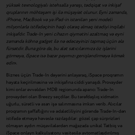
yüksək texnologiyalı istehsalla yanaşı, tədqiqat və inkişaf
qruplarının möhtəşəm işi ilə müşayiət olunur. Eyni zamanda,
iPhone, MacBook və ya iPad-in istənilən yeni modeli
milyonlarla istifadəçinin haqlı olaraq almaq istədiyi inqilabi
inkişafdır. Trade-In yeni cihazın qiymətini azaltmaq və eyni
zamanda köhnə gadget ilə nə edəcəyinizi tapmaq üçün əla
fürsətdir. Buna görə də, bu alət satıcılarımıza öz işlərini
görməyə, iSpace isə bazar payımızı genişləndirməyə kömək
edir».
Biznes üçün Trade-In dəyərini anlayaraq, iSpace proqramın
həyata keçirilməsinə və inkişafına ciddi yanaşdı. Provayder
kimi onlar əvvəldən MDB regionunda aparıcı Trade-In
provayderi olan Breezy seçdilər. Bu tərəfdaşlıq xidmətin
uğurlu, sürətli və asan işə salınmasına imkan verib. Alıcılar
proqramın şəffaflığını və ədalətliliyini görəndə Trade-In-dən
istifadə etməyə həvəslə razılaşdılar: gözəl çap sürprizləri
olmayan aydın müqavilələrdən mağazada unikal Tətbiq və
iSpace onlayn kalkulyatoru vasitəsilə avtomatlaşdırılmış