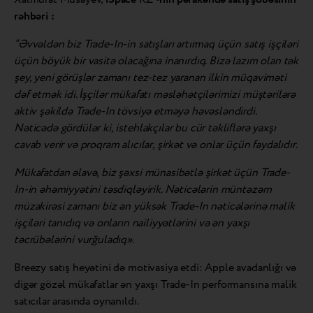
rəhbəri
:
“Əvvəldən biz Trade-In-in satışları artırmaq üçün satış işçiləri
üçün böyük bir vasitə olacağına inanırdıq. Bizə lazım olan tək
şey, yeni görüşlər zamanı tez-tez yaranan ilkin müqaviməti
dəf etmək idi. İşçilər mükafatı məsləhətçilərimizi müştərilərə
aktiv şəkildə Trade-In tövsiyə etməyə həvəsləndirdi.
Nəticədə gördülər ki, istehlakçılar bu cür təkliflərə yaxşı
cavab verir və proqram alıcılar, şirkət və onlar üçün faydalıdır.
Mükafatdan əlavə, biz şəxsi münasibətlə şirkət üçün Trade-
In-in əhəmiyyətini təsdiqləyirik. Nəticələrin müntəzəm
müzakirəsi zamanı biz ən yüksək Trade-In nəticələrinə malik
işçiləri tanıdıq və onların nailiyyətlərini və ən yaxşı
təcrübələrini vurğuladıq».
Breezy satış heyətini də motivasiya etdi: Apple avadanlığı və
digər gözəl mükafatlar ən yaxşı Trade-In performansına malik
satıcılar arasında oynanıldı.