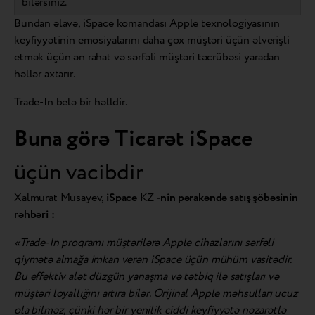
bilərsiniz.
Bundan əlavə, iSpace komandası Apple texnologiyasının
keyfiyyətinin emosiyalarını daha çox müştəri üçün əlverişli
etmək üçün ən rahat və sərfəli müştəri təcrübəsi yaradan
həllər axtarır.
Trade-In belə bir həlldir.
Buna görə Ticarət
iSpace
üçün vacibdir
Xalmurat Musayev,
iSpace
KZ
-nin pərakəndə satış şöbəsinin
rəhbəri
:
«Trade-In proqramı müştərilərə Apple cihazlarını sərfəli
qiymətə almağa imkan verən iSpace üçün mühüm vasitədir.
Bu effektiv alət düzgün yanaşma və tətbiq ilə satışları və
müştəri loyallığını artıra bilər. Orijinal Apple məhsulları ucuz
ola bilməz, çünki hər bir yenilik ciddi keyfiyyətə nəzarətlə