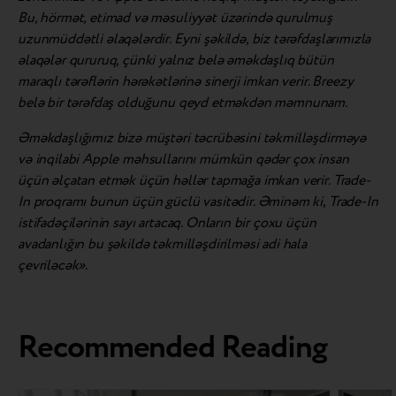
Bu, hörmət, etimad və məsuliyyət üzərində qurulmuş
uzunmüddətli əlaqələrdir. Eyni şəkildə, biz tərəfdaşlarımızla
əlaqələr qururuq, çünki yalnız belə əməkdaşlıq bütün
maraqlı tərəflərin hərəkətlərinə sinerji imkan verir. Breezy
belə bir tərəfdaş olduğunu qeyd etməkdən məmnunam.
Əməkdaşlığımız bizə müştəri təcrübəsini təkmilləşdirməyə
və inqilabi Apple məhsullarını mümkün qədər çox insan
üçün əlçatan etmək üçün həllər tapmağa imkan verir. Trade-
In proqramı bunun üçün güclü vasitədir. Əminəm ki, Trade-In
istifadəçilərinin sayı artacaq. Onların bir çoxu üçün
avadanlığın bu şəkildə təkmilləşdirilməsi adi hala
çevriləcək».
Recommended Reading