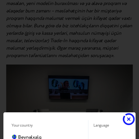
məsələn, yeni modelin buraxılması və ya əlavə proqram və
əlaqədar bum zamanı – məsləhətçinin hər bir müştəriyə
proqram haqqında məlumat vermək üçün kifayət qədər vaxtı
olmaya bilər. Buna görə də biz istehlakçıların diqqətini çəkən
yerlərdə (giriş və kassa yerləri, məhsulun nümayişi üçün
masalar, televizorlar) Trade-In haqqında kifayət qədər
məlumat yerləşdirmişik. Əgər maraq yaranarsa, müştəri
proqramın təfərrüatlarını məsləhətçidən soruşacaq».
Your country
Language
Beynəlxalq