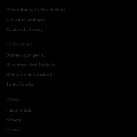
Müştərilər üçün Refurbished
Cihazınızı yoxlayın
Pərakəndə Breezy
For business
Biznes üçün geri al
Bir xidmət kimi Trade-in
B2B üçün Refurbished
Toplu Topdan
Breezy
Haqqımızda
Karyera
İstehsal