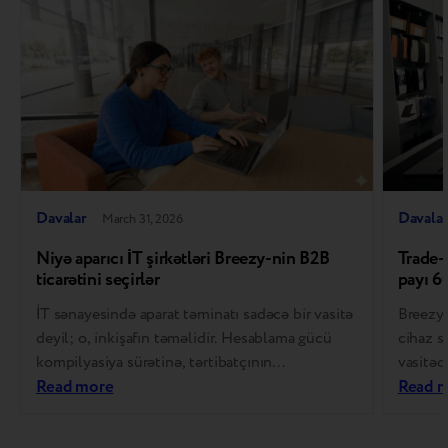
Davalar
Davala
March 31, 2026
Niyə aparıcı İT şirkətləri Breezy-nin B2B
Trade-I
ticarətini seçirlər
payı 6
İT sənayesində aparat təminatı sadəcə bir vasitə
Breezy 
deyil; o, inkişafın təməlidir. Hesablama gücü
cihaz s
kompilyasiya sürətinə, tərtibatçının
vasitəd
məhsuldarlığına və nəticədə məhsulun uğuruna
Read more
müştəri
Read 
birbaşa təsir göstərir. Buna görə də proqram
ödəyə b
təminatı hazırlayan şirkətlər aparat təminatlarını
təkmill