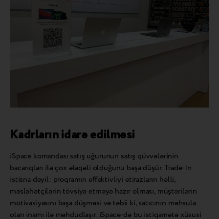
Kadrların idarə edilməsi
iSpace komandası satış uğurunun satış qüvvələrinin
bacarıqları ilə çox əlaqəli olduğunu başa düşür. Trade-In
istisna deyil: proqramın effektivliyi etirazların həlli,
məsləhətçilərin tövsiyə etməyə hazır olması, müştərilərin
motivasiyasını başa düşməsi və təbii ki, satıcının məhsula
olan inamı ilə məhdudlaşır. iSpace-də bu istiqamətə xüsusi