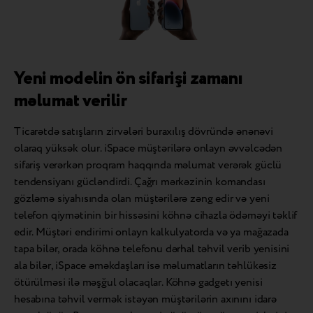
Yeni modelin ön sifarişi zamanı
məlumat verilir
Ticarətdə satışların zirvələri buraxılış dövründə ənənəvi
olaraq yüksək olur. iSpace müştərilərə onlayn əvvəlcədən
sifariş verərkən proqram haqqında məlumat verərək güclü
tendensiyanı gücləndirdi. Çağrı mərkəzinin komandası
gözləmə siyahısında olan müştərilərə zəng edir və yeni
telefon qiymətinin bir hissəsini köhnə cihazla ödəməyi təklif
edir. Müştəri endirimi onlayn kalkulyatorda və ya mağazada
tapa bilər, orada köhnə telefonu dərhal təhvil verib yenisini
ala bilər, iSpace əməkdaşları isə məlumatların təhlükəsiz
ötürülməsi ilə məşğul olacaqlar. Köhnə gadgetı yenisi
hesabına təhvil vermək istəyən müştərilərin axınını idarə