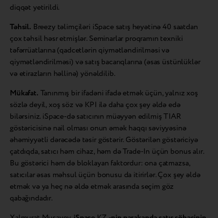
diqqət yetirildi.
Təhsil.
Breezy təlimçiləri iSpace satış heyətinə 40 saatdan
çox təhsil həsr etmişlər. Seminarlar proqramın texniki
təfərrüatlarına (qadcetlərin qiymətləndirilməsi və
qiymətləndirilməsi) və satış bacarıqlarına (əsas üstünlüklər
və etirazların həllinə) yönəldilib.
Mükafat.
Tanınmış bir ifadəni ifadə etmək üçün, yalnız xoş
sözlə deyil, xoş söz və KPI ilə daha çox şey əldə edə
bilərsiniz. iSpace-də satıcının müəyyən edilmiş TIAR
göstəricisinə nail olması onun əmək haqqı səviyyəsinə
əhəmiyyətli dərəcədə təsir göstərir. Göstərilən göstəriciyə
çatdıqda, satıcı həm cihaz, həm də Trade-In üçün bonus alır.
Bu göstərici həm də bloklayan faktordur: ona çatmazsa,
satıcılar əsas məhsul üçün bonusu da itirirlər. Çox şey əldə
etmək və ya heç nə əldə etmək arasında seçim göz
qabağındadır.
Xalmurat Musayev,
iSpace
KZ
-nin pərakəndə satış şöbəsinin