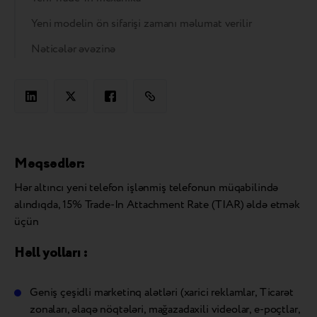
Yeni modelin ön sifarişi zamanı məlumat verilir
Nəticələr əvəzinə
Məqsədlər:
Hər altıncı yeni telefon işlənmiş telefonun müqabilində
alındıqda, 15% Trade-In Attachment Rate (TIAR) əldə etmək
üçün
Həll yolları
:
Geniş çeşidli marketinq alətləri (xarici reklamlar, Ticarət
zonaları, əlaqə nöqtələri, mağazadaxili videolar, e-poçtlar,