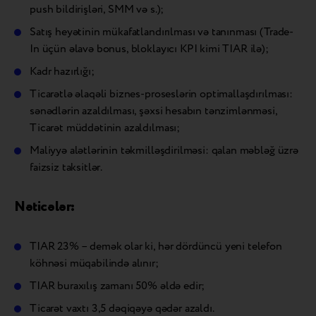
push bildirişləri, SMM və s.);
Satış heyətinin mükafatlandırılması və tanınması (Trade-
In üçün əlavə bonus, bloklayıcı KPI kimi TIAR ilə);
Kadr hazırlığı;
Ticarətlə əlaqəli biznes-proseslərin optimallaşdırılması:
sənədlərin azaldılması, şəxsi hesabın tənzimlənməsi,
Ticarət müddətinin azaldılması;
Maliyyə alətlərinin təkmilləşdirilməsi: qalan məbləğ üzrə
faizsiz taksitlər.
Nəticələr:
TIAR 23% – demək olar ki, hər dördüncü yeni telefon
köhnəsi müqabilində alınır;
TIAR buraxılış zamanı 50% əldə edir;
Ticarət vaxtı 3,5 dəqiqəyə qədər azaldı.