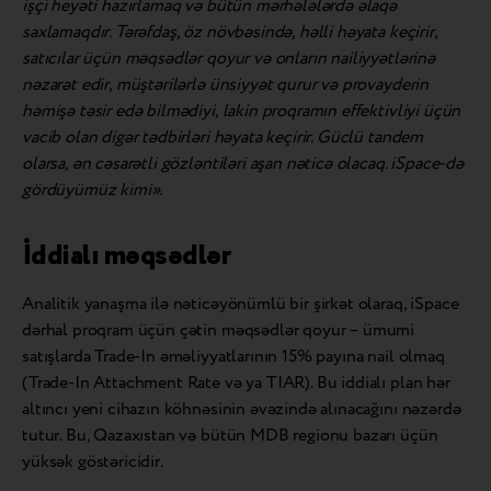
işçi heyəti hazırlamaq və bütün mərhələlərdə əlaqə
saxlamaqdır. Tərəfdaş, öz növbəsində, həlli həyata keçirir,
satıcılar üçün məqsədlər qoyur və onların nailiyyətlərinə
nəzarət edir, müştərilərlə ünsiyyət qurur və provayderin
həmişə təsir edə bilmədiyi, lakin proqramın effektivliyi üçün
vacib olan digər tədbirləri həyata keçirir. Güclü tandem
olarsa, ən cəsarətli gözləntiləri aşan nəticə olacaq. iSpace-də
gördüyümüz kimi».
İddialı məqsədlər
Analitik yanaşma ilə nəticəyönümlü bir şirkət olaraq, iSpace
dərhal proqram üçün çətin məqsədlər qoyur – ümumi
satışlarda Trade-In əməliyyatlarının 15% payına nail olmaq
(Trade-In Attachment Rate və ya TIAR). Bu iddialı plan hər
altıncı yeni cihazın köhnəsinin əvəzində alınacağını nəzərdə
tutur. Bu, Qazaxıstan və bütün MDB regionu bazarı üçün
yüksək göstəricidir.